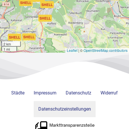
SHELL
SHELL
SHELL
SHELL
SHELL
2 km
1 mi
Leaflet
|
©
OpenStreetMap contributors
Städte
Impressum
Datenschutz
Widerruf
Datenschutzeinstellungen