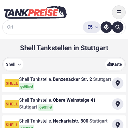
Togg
E5
Suche
Shell Tankstellen in Stuttgart
Shell
Karte
Shell Tankstelle,
Benzenäcker Str. 2
Stuttgart
SHELL
geöffnet
Shell Tankstelle,
Obere Weinsteige 41
SHELL
Stuttgart
geöffnet
Shell Tankstelle,
Neckartalstr. 300
Stuttgart
SHELL