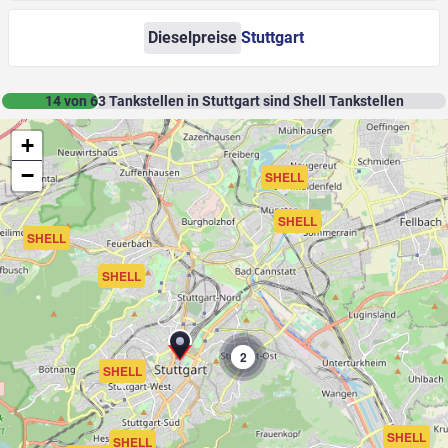
Dieselpreise
Stuttgart
14
von
63
Tankstellen in Stuttgart sind Shell Tankstellen
+
−
SHELL
SHELL
SHELL
SHELL
2
SHELL
SHELL
SHELL