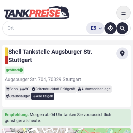
Togg
E5
Suche
Shell Tankstelle Augsburger Str.
Stuttgart
geöffnet
Augsburger Str. 704, 70329 Stuttgart
Shop
WC
Reifendruckluft-Prüfgerät
Autowaschanlage
Staubsauger
Alle zeigen
Empfehlung:
Morgen ab 04 Uhr tanken Sie voraussichtlich
günstiger als heute.