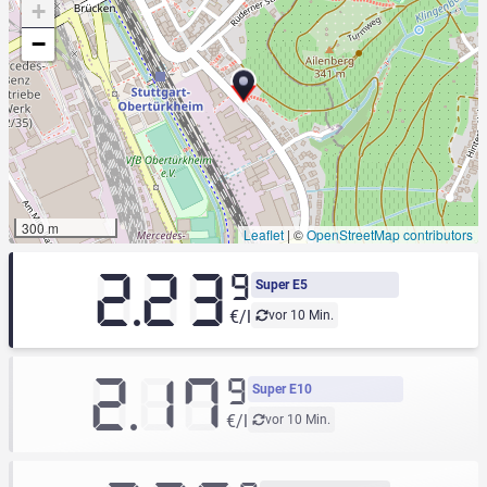
+
−
300 m
Leaflet
|
©
OpenStreetMap contributors
2.23
9
Super E5
€/l
vor 10 Min.
2.17
9
Super E10
€/l
vor 10 Min.