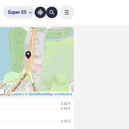
Super
E5
Toggle navigation
Leaflet
|
©
OpenStreetMap contributors