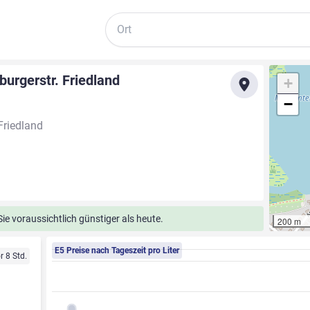
Suche
urgerstr. Friedland
+
−
Friedland
e voraussichtlich günstiger als heute.
200 m
E5 Preise nach Tageszeit pro Liter
r 8 Std.