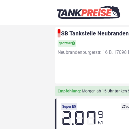
SB Tankstelle Neubrandenb
geöffnet
Neubrandenburgerstr. 16 B, 17098 
Empfehlung:
Morgen ab 15 Uhr tanken Si
Super E5
vo
2.07
9
€/l