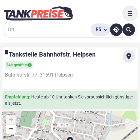
Togg
E5
Suche
Tankstelle Bahnhofstr. Helpsen
24h geöffnet
Bahnhofstr. 77, 31691 Helpsen
Empfehlung:
Heute ab 10 Uhr tanken Sie voraussichtlich günstiger
als jetzt.
+
−