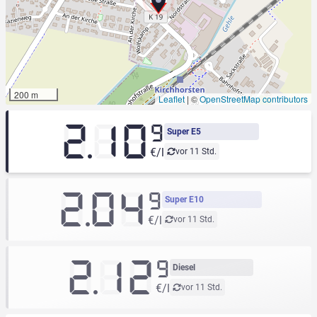
200 m
Leaflet
|
©
OpenStreetMap contributors
2.10
9
Super E5
€/l
vor 11 Std.
2.04
9
Super E10
€/l
vor 11 Std.
2.12
9
Diesel
€/l
vor 11 Std.