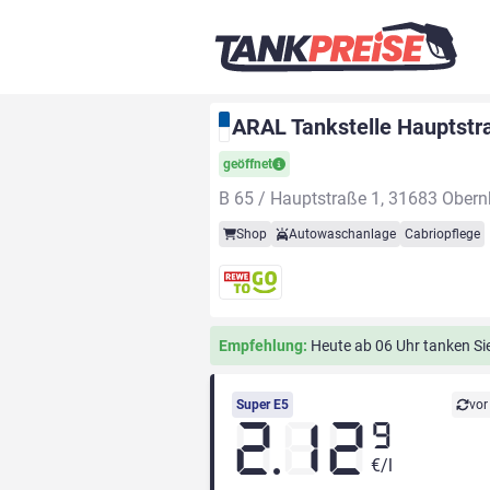
ARAL Tankstelle Hauptstr
geöffnet
B 65 / Hauptstraße 1, 31683 Obern
Shop
Autowaschanlage
Cabriopflege
Empfehlung:
Heute ab 06 Uhr tanken Sie 
Super E5
vor
2.12
9
€/l