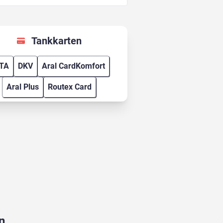
Tankkarten
TA
DKV
Aral CardKomfort
Aral Plus
Routex Card
n