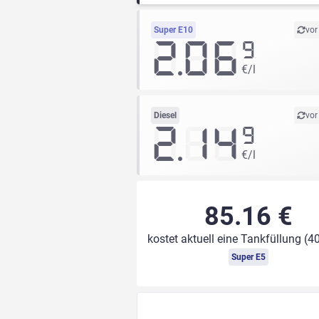
Super E10
vor
2.06
9
€/l
Diesel
vor
2.14
9
€/l
85.16 €
kostet aktuell eine Tankfüllung (40
Super E5