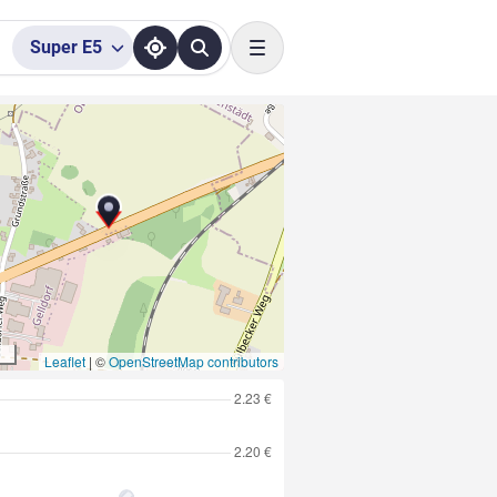
Super
E5
Toggle navigation
Leaflet
|
©
OpenStreetMap contributors