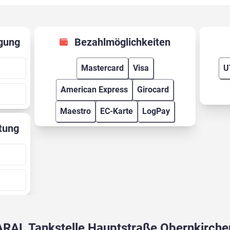
gung
Bezahlmöglichkeiten
Mastercard
Visa
U
American Express
Girocard
Maestro
EC-Karte
LogPay
tung
ARAL Tankstelle Hauptstraße Obernkirche