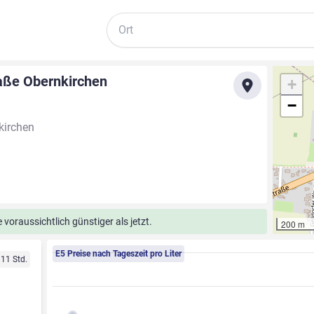
Suche
aße Obernkirchen
+
−
kirchen
voraussichtlich günstiger als jetzt.
200 m
E5 Preise nach Tageszeit pro Liter
 11 Std.