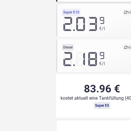
Super E10
vo
2.03
9
€/l
Diesel
vo
2.18
9
€/l
83.96 €
kostet aktuell eine Tankfüllung (40
Super E5