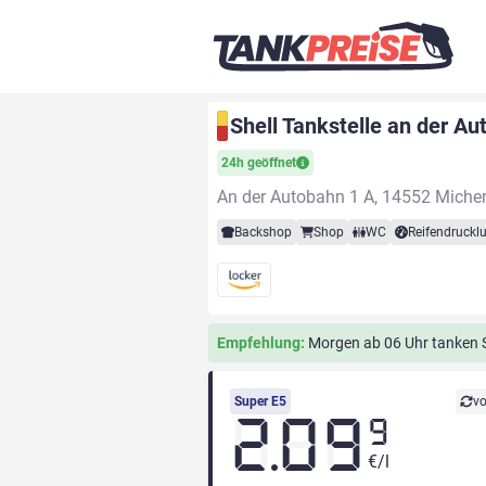
Shell Tankstelle an der A
24h geöffnet
An der Autobahn 1 A, 14552 Miche
Backshop
Shop
WC
Reifendrucklu
Empfehlung:
Morgen ab 06 Uhr tanken Si
Super E5
vo
2.09
9
€/l