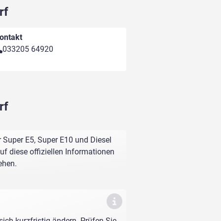
rf
ontakt
033205 64920
rf
r Super E5, Super E10 und Diesel
f diese offiziellen Informationen
ehen.
sich kurzfristig ändern. Prüfen Sie