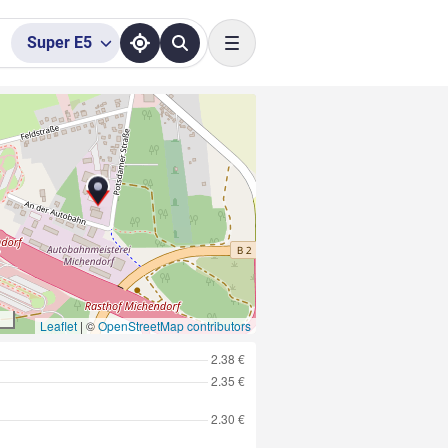
Super
E5
Toggle navigation
Leaflet
|
©
OpenStreetMap contributors