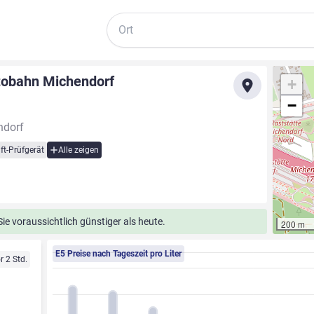
Suche
utobahn Michendorf
+
−
ndorf
ft-Prüfgerät
Alle zeigen
e voraussichtlich günstiger als heute.
200 m
E5 Preise nach Tageszeit pro Liter
r 2 Std.