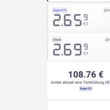
Super E10
vo
2.65
9
€/l
Diesel
v
2.69
9
€/l
108.76 €
kostet aktuell eine Tankfüllung (40
Super E5