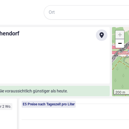
Suche
hendorf
+
−
e voraussichtlich günstiger als heute.
200 m
E5 Preise nach Tageszeit pro Liter
r 2 Wo.