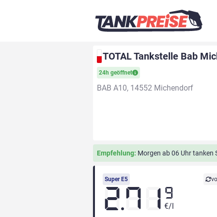
TOTAL Tankstelle Bab Mic
24h geöffnet
BAB A10, 14552 Michendorf
Empfehlung:
Morgen ab 06 Uhr tanken Si
Super E5
vo
2.71
9
€/l