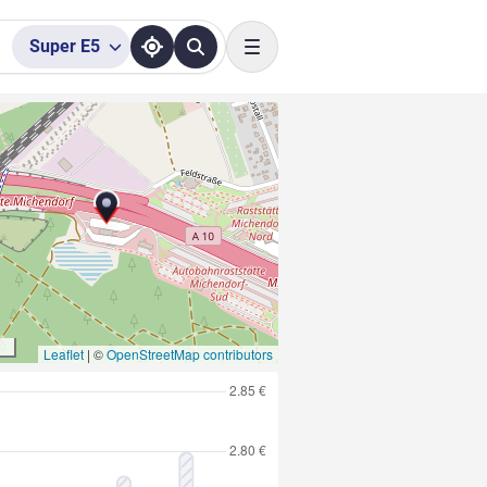
Super
E5
Toggle navigation
Leaflet
|
©
OpenStreetMap contributors