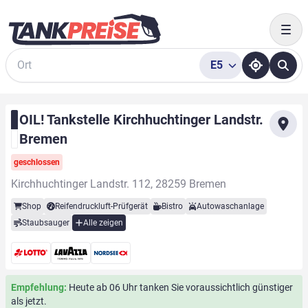
Togg
E5
Suche
OIL! Tankstelle Kirchhuchtinger Landstr.
Bremen
geschlossen
Kirchhuchtinger Landstr. 112, 28259 Bremen
Shop
Reifendruckluft-Prüfgerät
Bistro
Autowaschanlage
Staubsauger
Alle zeigen
Empfehlung:
Heute ab 06 Uhr tanken Sie voraussichtlich günstiger
als jetzt.