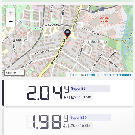
+
−
200 m
Leaflet
|
©
OpenStreetMap contributors
2.04
9
Super E5
€/l
vor 10 Std.
1.98
9
Super E10
€/l
vor 10 Std.