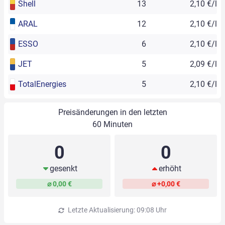
Shell
13
2,10 €/l
ARAL
12
2,10 €/l
ESSO
6
2,10 €/l
JET
5
2,09 €/l
TotalEnergies
5
2,10 €/l
Preisänderungen in den letzten
60 Minuten
0
0
gesenkt
erhöht
⌀ 0,00 €
⌀ +0,00 €
Letzte Aktualisierung: 09:08 Uhr