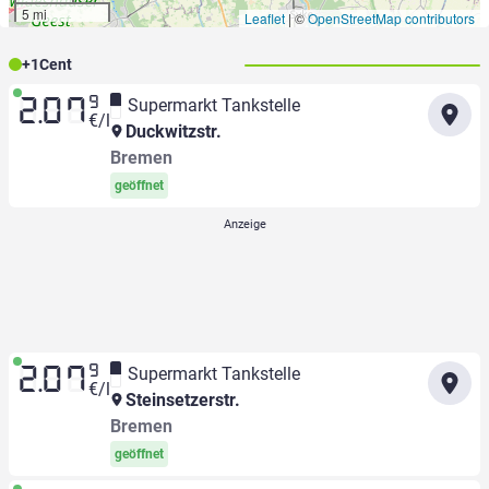
5 mi
Leaflet
|
©
OpenStreetMap contributors
+
1
Cent
9
Supermarkt Tankstelle
2.07
€/l
Duckwitzstr.
Bremen
geöffnet
9
Supermarkt Tankstelle
2.07
€/l
Steinsetzerstr.
Bremen
geöffnet