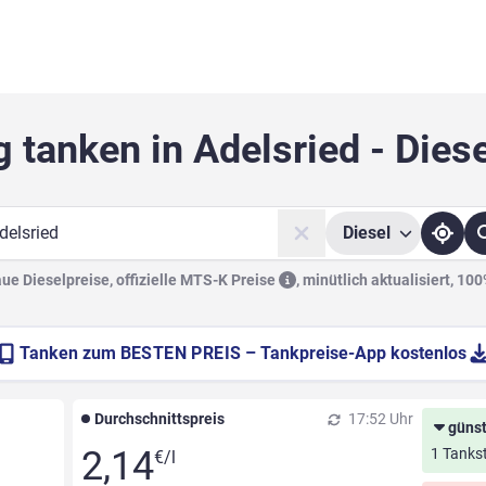
 tanken in Adelsried - Dies
Diesel
he
e Dieselpreise, offizielle
MTS-K Preise
,
minütlich aktualisiert, 10
Tanken zum
BESTEN PREIS
– Tankpreise-App kostenlos
Durchschnittspreis
17:52 Uhr
günst
2,14
1 Tankst
€/l