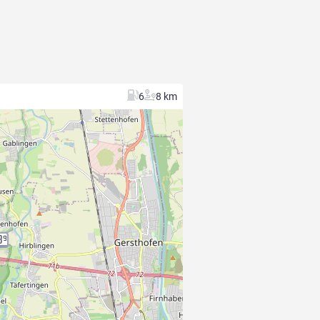
6
8 km
9
9