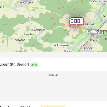
9
2.00
2.01
9.000000
rger Str.
Diedorf
24 h