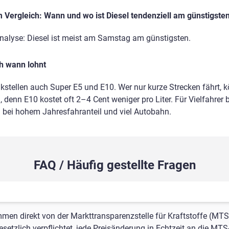
Vergleich: Wann und wo ist Diesel tendenziell am günstigste
nanalyse: Diesel ist meist am Samstag am günstigsten.
ch wann lohnt
nkstellen auch Super E5 und E10. Wer nur kurze Strecken fährt, 
 denn E10 kostet oft 2–4 Cent weniger pro Liter. Für Vielfahrer b
m bei hohem Jahresfahranteil und viel Autobahn.
FAQ / Häufig gestellte Fragen
mmen direkt von der Markttransparenzstelle für Kraftstoffe (MTS
setzlich verpflichtet, jede Preisänderung in Echtzeit an die MTS