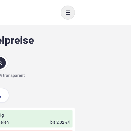
Toggle navigation
elpreise
0% transparent
ig
ellen
bis 2,02 €/l