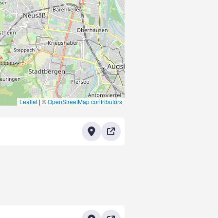
000000227
Leaflet
|
©
OpenStreetMap contributors