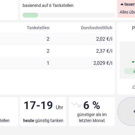
teuer
basierend auf
6
Tankstellen
Alles üb
Tankstellen
Durchschnittlich
P
2
2,02 €/l
2
2,37 €/l
1
2,029 €/l
17-19
6 %
Uhr
günstiger als im
tellen
heute
günstig tanken
letzten Monat