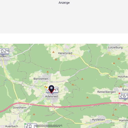
2.02
9
2.04
9
2.6
2.01
9.000000000000227