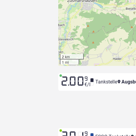
2 km
1 mi
2.00
9
Tankstelle
Augsbu
€/l
9