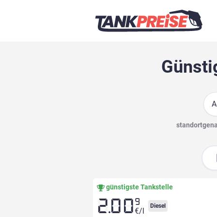
Günstig
Suc
standortgenau
günstigste Tankstelle
9
2.00
Diesel
€/l