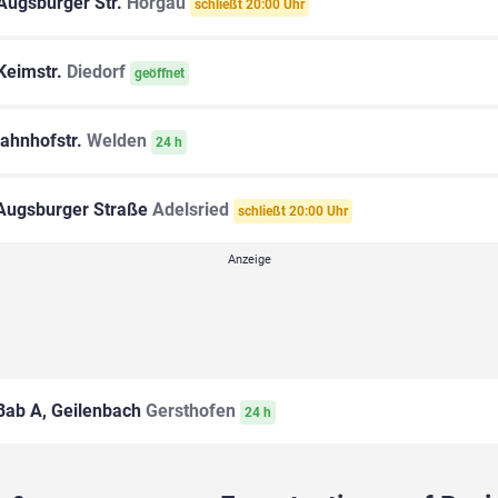
Augsburger Str.
Horgau
schließt 20:00 Uhr
Keimstr.
Diedorf
geöffnet
ahnhofstr.
Welden
24 h
ugsburger Straße
Adelsried
schließt 20:00 Uhr
ab A, Geilenbach
Gersthofen
24 h