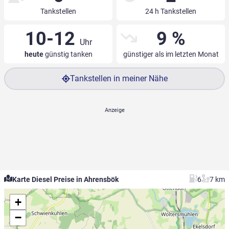
Tankstellen
24 h Tankstellen
10-12
9 %
Uhr
heute
günstig tanken
günstiger als im letzten Monat
Tankstellen in meiner Nähe
Karte Diesel Preise in Ahrensbök
6
7 km
+
−