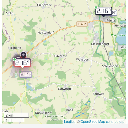
9
2.16
2.18
9
2
9
2.16
2.17
9
2 km
1 mi
Leaflet
|
©
OpenStreetMap contributors