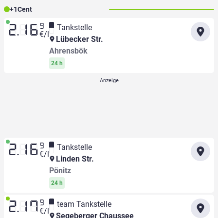
+
1
Cent
9
Tankstelle
2.16
€/l
Lübecker Str.
Ahrensbök
24 h
9
Tankstelle
2.16
€/l
Linden Str.
Pönitz
24 h
9
team Tankstelle
2.17
€/l
Segeberger Chaussee