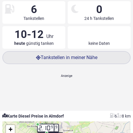
6
0
Tankstellen
24 h Tankstellen
10-12
Uhr
heute
günstig tanken
keine Daten
Tankstellen in meiner Nähe
Karte Diesel Preise in Almdorf
6
8 km
9
9
+
2.10
2.10