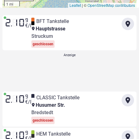
1 mi
Leaflet
|
©
OpenStreetMap contributors
9
BFT Tankstelle
2.10
€/l
Hauptstrasse
Struckum
geschlossen
9
CLASSIC Tankstelle
2.10
€/l
Husumer Str.
Bredstedt
geschlossen
9
HEM Tankstelle
2.10
€/l