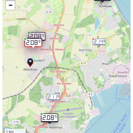
−
9
2.08
2.14
9
9
2.08
2.11
9
9
2.08
1 km