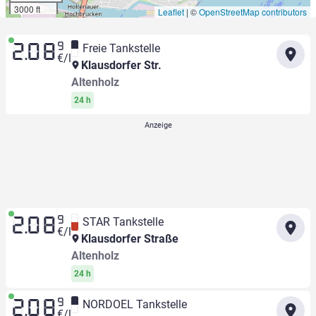
3000 ft
Leaflet
|
©
OpenStreetMap contributors
9
Freie Tankstelle
2.08
€/l
Klausdorfer Str.
Altenholz
24 h
9
STAR Tankstelle
2.08
€/l
Klausdorfer Straße
Altenholz
24 h
9
NORDOEL Tankstelle
2.08
€/l