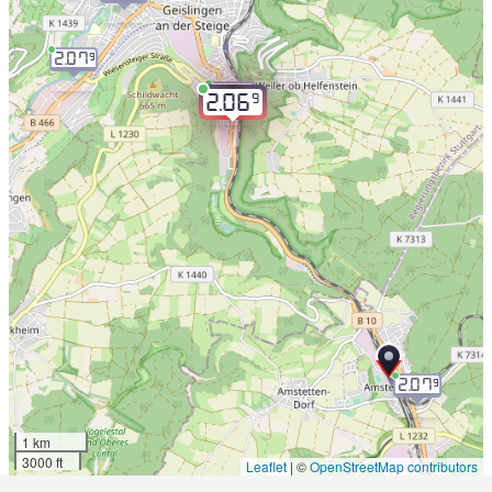
2.07
9
2.07
9
9
2.06
2.07
9
1 km
3000 ft
Leaflet
|
©
OpenStreetMap contributors