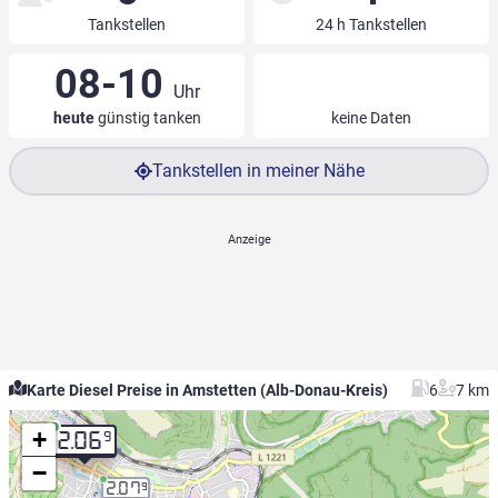
Tankstellen
24 h Tankstellen
08-10
Uhr
heute
günstig tanken
keine Daten
Tankstellen in meiner Nähe
Karte Diesel Preise in Amstetten (Alb-Donau-Kreis)
6
7 km
+
9
2.06
−
2.07
9