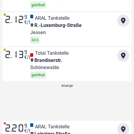
geöffnet
9
ARAL Tankstelle
2.12
€/l
R.-Luxemburg-Straße
Jessen
24 h
9
Total Tankstelle
2.13
€/l
Brandiserstr.
Schönewalde
geöffnet
9
ARAL Tankstelle
2.20
€/l
Leipziger Straße