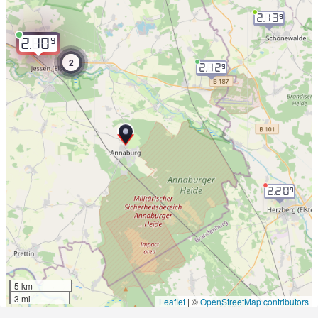
2.13
9
9
2.10
2
2.12
9
2.20
9
5 km
3 mi
Leaflet
|
©
OpenStreetMap contributors