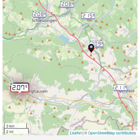
2.08
9
2.08
9
2.15
9
2.09
9
9
2.07
2.11
9
3 km
2 mi
Leaflet
|
©
OpenStreetMap contributors