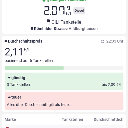
9
2.07
Diesel
€/l
OIL! Tankstelle
Römhilder Strasse
Hildburghausen
Durchschnittspreis
22:03 Uhr
2,11
€/l
basierend auf
6
Tankstellen
günstig
3 Tankstellen
bis 2,09 €/l
teuer
Alles über Durchschnitt gilt als teuer.
Marke
Tankstellen
Durchschnittlich