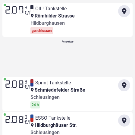
9
OIL! Tankstelle
2.07
€/l
Römhilder Strasse
Hildburghausen
geschlossen
9
Sprint Tankstelle
2.08
€/l
Schmiedefelder Straße
Schleusingen
24 h
9
ESSO Tankstelle
2.08
€/l
Hildburghäuser Str.
Schleusingen