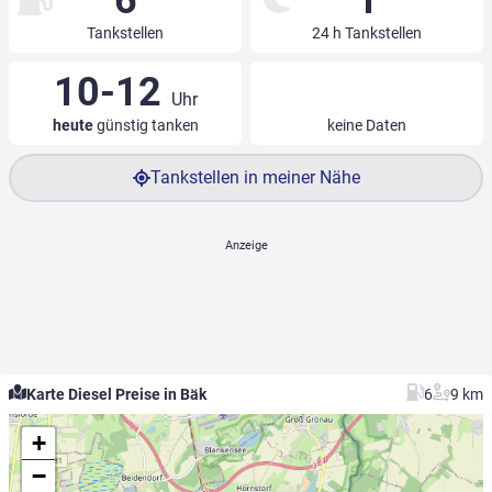
6
1
Tankstellen
24 h Tankstellen
10-12
Uhr
heute
günstig tanken
keine Daten
Tankstellen in meiner Nähe
Karte Diesel Preise in Bäk
6
9 km
+
−