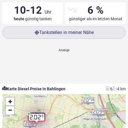
10-12
6 %
Uhr
heute
günstig tanken
günstiger als im letzten Monat
Tankstellen in meiner Nähe
Karte Diesel Preise in Bahlingen
6
4 km
+
2.07
9
−
2.09
9
9
2.02
2.06
9