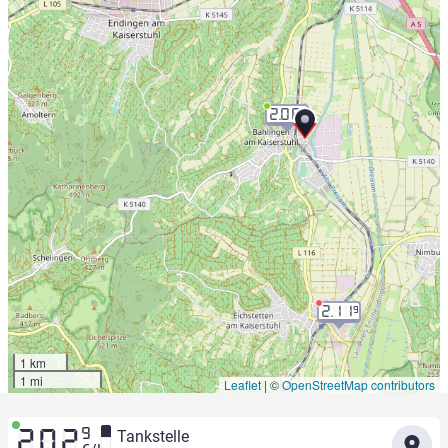
2.06
9
2.11
9
1 km
1 mi
Leaflet
|
©
OpenStreetMap contributors
9
Tankstelle
2.02