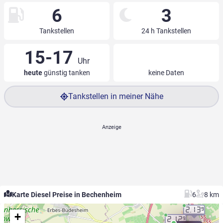
6
3
Tankstellen
24 h Tankstellen
15-17
Uhr
heute
günstig tanken
keine Daten
Tankstellen in meiner Nähe
Karte Diesel Preise in Bechenheim
6
8 km
2.13
9
+
2.12
9