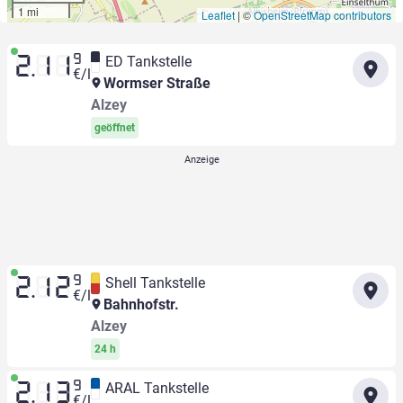
1 mi
Leaflet
|
©
OpenStreetMap contributors
9
ED Tankstelle
2.11
€/l
Wormser Straße
Alzey
geöffnet
9
Shell Tankstelle
2.12
€/l
Bahnhofstr.
Alzey
24 h
9
ARAL Tankstelle
2.13
€/l