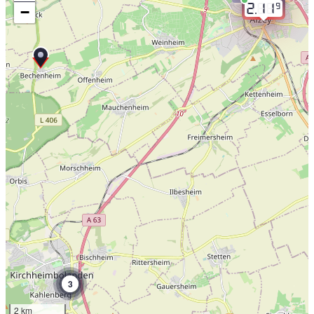
9
2.11
−
3
2 km