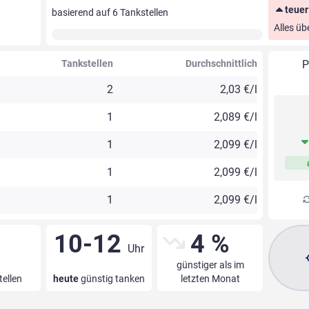
teuer
basierend auf
6
Tankstellen
Alles üb
Tankstellen
Durchschnittlich
P
2
2,03 €/l
1
2,089 €/l
1
2,099 €/l
1
2,099 €/l
1
2,099 €/l
10-12
4 %
Uhr
günstiger als im
tellen
heute
günstig tanken
letzten Monat