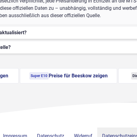
setzlich verpflichtet, jede Preisänderung in Echtzeit an die MTS
iese offiziellen Daten zu – unabhängig, vollständig und werbefr
 ausschließlich aus dieser offiziellen Quelle.
aktualisiert?
elle?
igen
Preise für Beeskow zeigen
Super E10
Di
Impressum
Datenschutz
Widerruf
Datenschutzeins