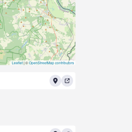
Leaflet
|
©
OpenStreetMap contributors