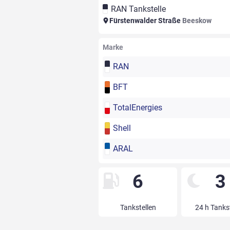
RAN Tankstelle
Fürstenwalder Straße
Beeskow
Marke
RAN
BFT
TotalEnergies
Shell
ARAL
6
3
Tankstellen
24 h Tanks