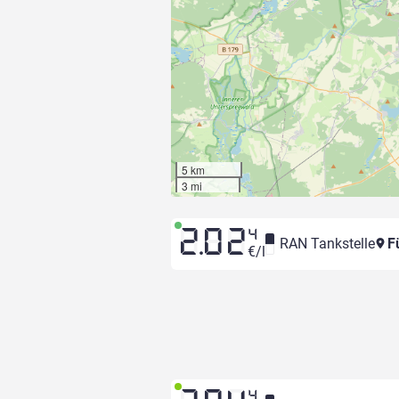
5 km
3 mi
2.02
4
RAN Tankstelle
Fü
€/l
4