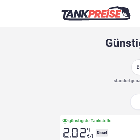
Günsti
Suc
standortgenau
günstigste Tankstelle
4
2.02
Diesel
€/l