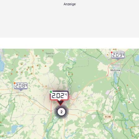
2.09
9
2.08
9
4
2.02
2