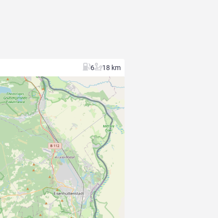
6
18 km