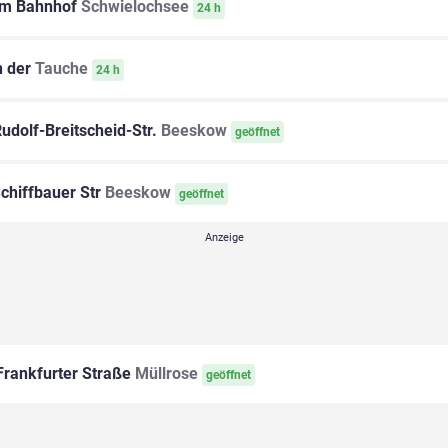
m Bahnhof
Schwielochsee
24 h
 der
Tauche
24 h
udolf-Breitscheid-Str.
Beeskow
geöffnet
chiffbauer Str
Beeskow
geöffnet
rankfurter Straße
Müllrose
geöffnet