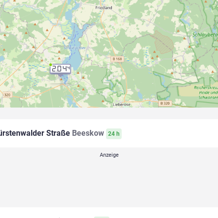
2.04
4
rstenwalder Straße
Beeskow
24 h