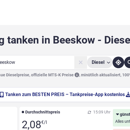
g tanken in Beeskow - Diese
Diesel
he
e Dieselpreise, offizielle
MTS-K Preise
,
minütlich aktualisiert, 10
Tanken zum
BESTEN PREIS
– Tankpreise-App kostenlos
Durchschnittspreis
15:09 Uhr
günst
2,08
Alles un
€/l