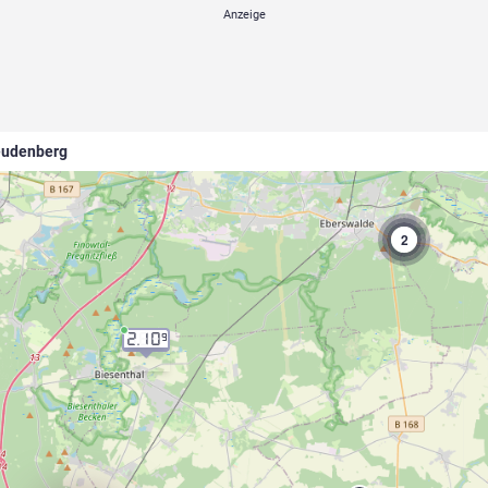
reudenberg
2
2.10
9