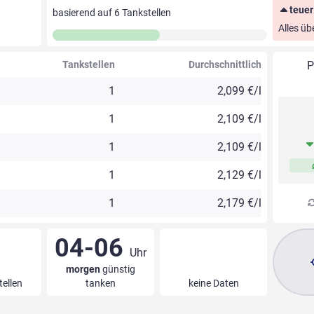
teuer
basierend auf
6
Tankstellen
Alles üb
Tankstellen
Durchschnittlich
P
1
2,099 €/l
1
2,109 €/l
1
2,109 €/l
1
2,129 €/l
1
2,179 €/l
04-06
Uhr
morgen
günstig
tellen
tanken
keine Daten