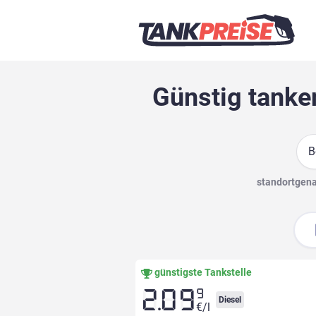
Günstig tanke
Suc
standortgenau
günstigste Tankstelle
9
2.09
Diesel
€/l