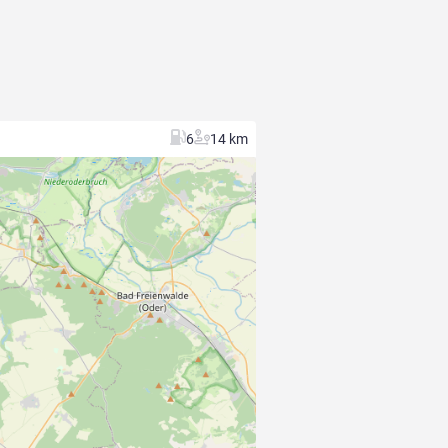
6
14 km