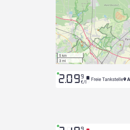
5 km
3 mi
2.09
9
Freie Tankstelle
A
€/l
9