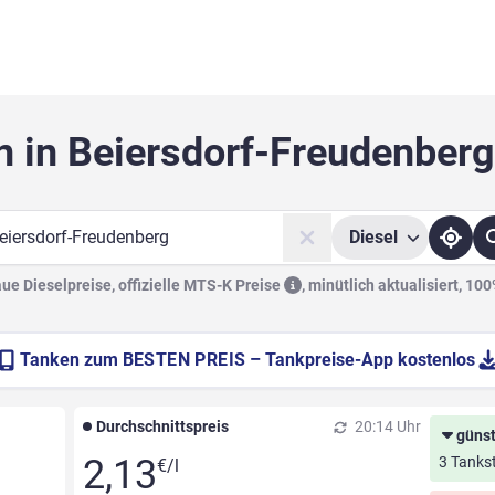
n in Beiersdorf-Freudenberg 
Diesel
he
e Dieselpreise, offizielle
MTS-K Preise
,
minütlich aktualisiert, 10
Tanken zum
BESTEN PREIS
– Tankpreise-App kostenlos
Durchschnittspreis
20:14 Uhr
günst
2,13
3 Tankst
€/l