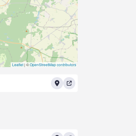
Leaflet
|
©
OpenStreetMap contributors