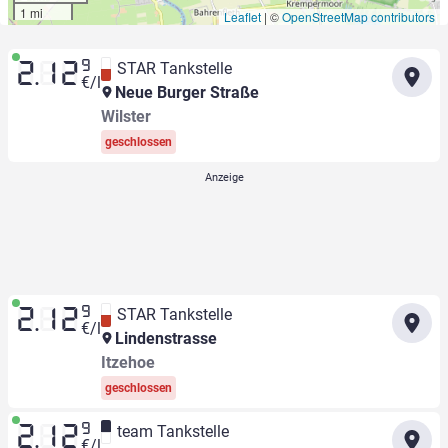
1 mi
Leaflet
|
©
OpenStreetMap contributors
9
STAR Tankstelle
2.12
€/l
Neue Burger Straße
Wilster
geschlossen
9
STAR Tankstelle
2.12
€/l
Lindenstrasse
Itzehoe
geschlossen
9
team Tankstelle
2.12
€/l