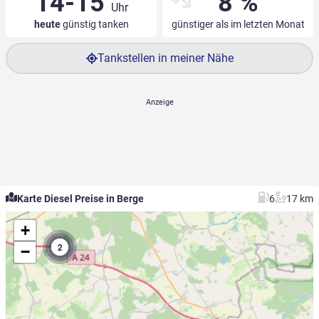
14-15
8 %
Uhr
heute
günstig tanken
günstiger als im letzten Monat
Tankstellen in meiner Nähe
Karte Diesel Preise in Berge
6
17 km
+
2
−