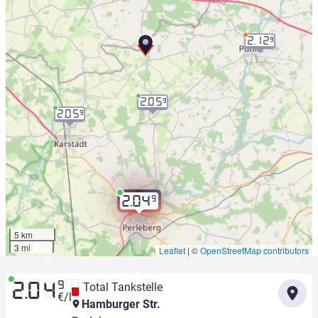
2.12
9
2.05
9
2.05
9
9
2.04
5 km
3 mi
Leaflet
|
©
OpenStreetMap contributors
9
Total Tankstelle
2.04
€/l
Hamburger Str.