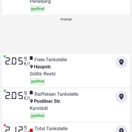
Perleberg
geöffnet
9
Freie Tankstelle
2.05
€/l
Haupstr.
Gülitz-Reetz
geöffnet
9
Raiffeisen Tankstelle
2.05
€/l
Postliner Str.
Karstädt
geöffnet
9
Total Tankstelle
2.12