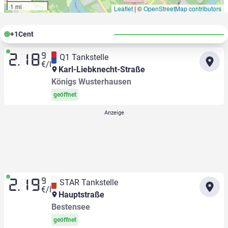
1 mi
Leaflet
|
©
OpenStreetMap contributors
+
1
Cent
9
Q1 Tankstelle
2.18
€/l
Karl-Liebknecht-Straße
Königs Wusterhausen
geöffnet
9
STAR Tankstelle
2.19
€/l
Hauptstraße
Bestensee
geöffnet