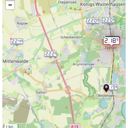
−
2.20
9
2.20
9
9
2.18
2.24
9
2.22
9
2.19
9
1 km