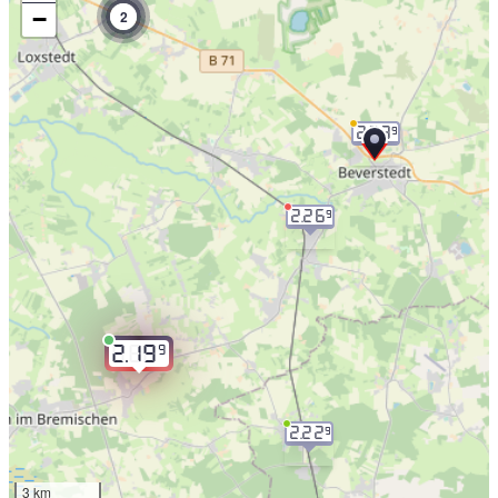
−
2
2.23
9
2.26
9
9
2.19
2.22
9
3 km