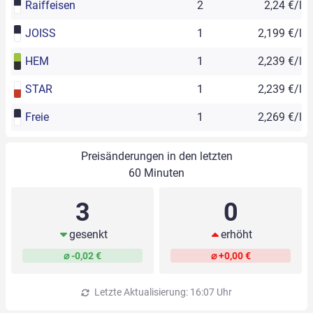
Raiffeisen
2
2,24 €/l
JOISS
1
2,199 €/l
HEM
1
2,239 €/l
STAR
1
2,239 €/l
Freie
1
2,269 €/l
Preisänderungen in den letzten
60 Minuten
3
0
gesenkt
erhöht
⌀ -0,02 €
⌀ +0,00 €
Letzte Aktualisierung: 16:07 Uhr