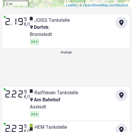
2 mi
Leaflet
|
©
OpenStreetMap contributors
9
JOISS Tankstelle
2.19
€/l
Dorfstr.
Bramstedt
24 h
9
Raiffeisen Tankstelle
2.22
€/l
Am Bahnhof
Axstedt
24 h
9
HEM Tankstelle
2.23
€/l