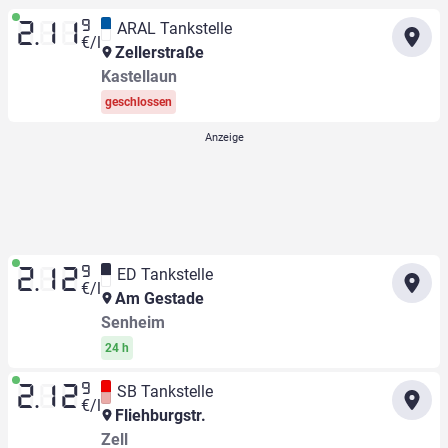
9
ARAL Tankstelle
2.11
€/l
Zellerstraße
Kastellaun
geschlossen
9
ED Tankstelle
2.12
€/l
Am Gestade
Senheim
24 h
9
SB Tankstelle
2.12
€/l
Fliehburgstr.
Zell