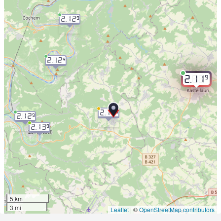
2.12
9
2.12
9
9
2.11
2.14
0
2.12
9
2.13
9
5 km
3 mi
Leaflet
|
©
OpenStreetMap contributors