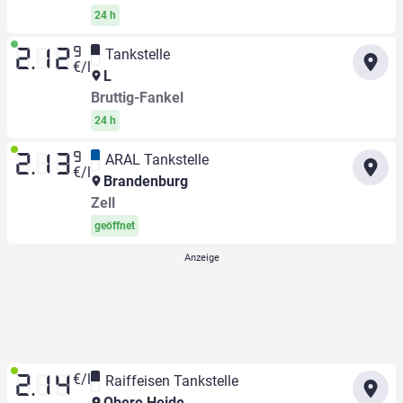
24 h
9
Tankstelle
2.12
€/l
L
Bruttig-Fankel
24 h
9
ARAL Tankstelle
2.13
€/l
Brandenburg
Zell
geöffnet
€/l
Raiffeisen Tankstelle
2.14
Obere Heide