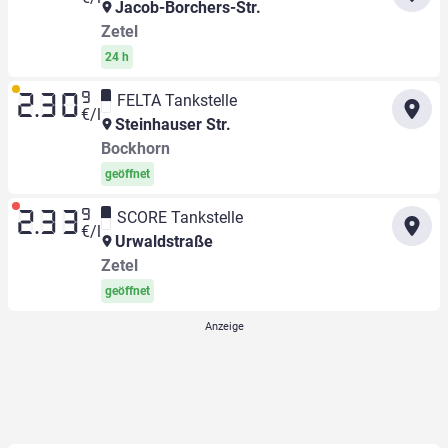
Jacob-Borchers-Str.
Zetel
24 h
9
FELTA Tankstelle
2.30
€/l
Steinhauser Str.
Bockhorn
geöffnet
9
SCORE Tankstelle
2.33
€/l
Urwaldstraße
Zetel
geöffnet