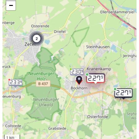
−
2
2.30
9
9
2.27
2.33
9
9
2.27
1 km