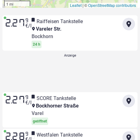
1 mi
Leaflet
|
©
OpenStreetMap contributors
9
Raiffeisen Tankstelle
2.27
€/l
Vareler Str.
Bockhorn
24 h
9
SCORE Tankstelle
2.27
€/l
Bockhorner Straße
Varel
geöffnet
9
Westfalen Tankstelle
2.28
€/l