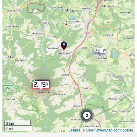
2.21
9
9
2.19
2
3 km
2 mi
Leaflet
|
©
OpenStreetMap contributors