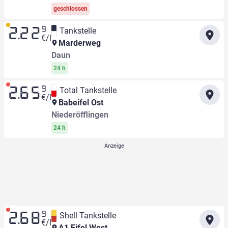
geschlossen
9
Tankstelle
2.22
€/l
Marderweg
Daun
24 h
9
Total Tankstelle
2.65
€/l
Babeifel Ost
Niederöfflingen
24 h
9
Shell Tankstelle
2.68
€/l
A1 Eifel West