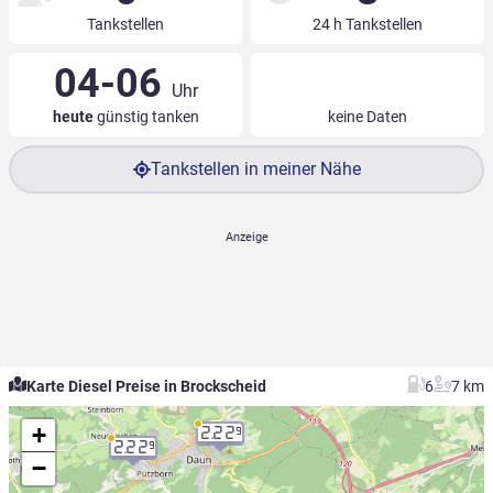
Tankstellen
24 h Tankstellen
04-06
Uhr
heute
günstig tanken
keine Daten
Tankstellen in meiner Nähe
Karte Diesel Preise in Brockscheid
6
7 km
+
2.22
9
2.22
9
−