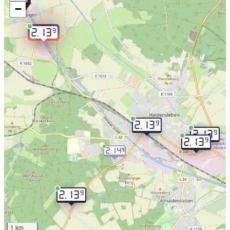
−
9
2.13
9
2.13
9
2.13
9
2.13
2.14
9
9
2.13
1 km