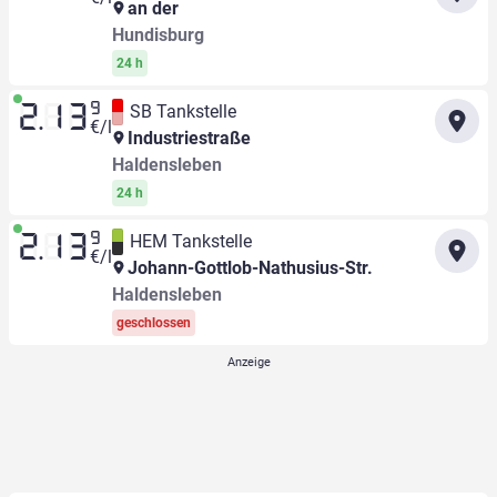
an der
Hundisburg
24 h
9
SB Tankstelle
2.13
€/l
Industriestraße
Haldensleben
24 h
9
HEM Tankstelle
2.13
€/l
Johann-Gottlob-Nathusius-Str.
Haldensleben
geschlossen