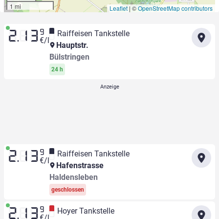
1 mi
Leaflet
|
©
OpenStreetMap contributors
9
Raiffeisen Tankstelle
2.13
€/l
Hauptstr.
Bülstringen
24 h
9
Raiffeisen Tankstelle
2.13
€/l
Hafenstrasse
Haldensleben
geschlossen
9
Hoyer Tankstelle
2.13
€/l