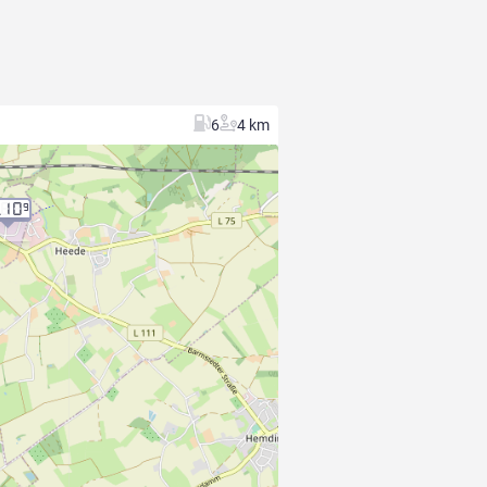
6
4 km
.10
9