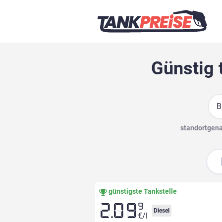
Günstig 
Suc
standortgenau
günstigste Tankstelle
9
2.09
Diesel
€/l