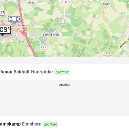
10
9
2.10
9
9
.09
fenau
Bokholt-Hanredder
geöffnet
amskamp
Elmshorn
geöffnet