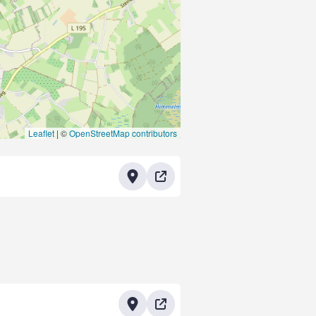
Leaflet
|
©
OpenStreetMap contributors