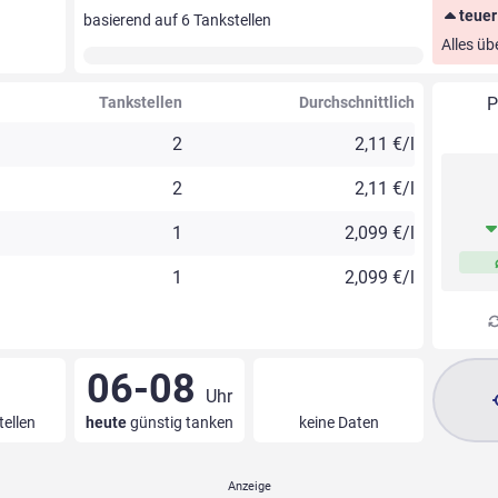
teuer
basierend auf
6
Tankstellen
Alles üb
Tankstellen
Durchschnittlich
P
2
2,11 €/l
2
2,11 €/l
1
2,099 €/l
1
2,099 €/l
06-08
Uhr
tellen
heute
günstig tanken
keine Daten