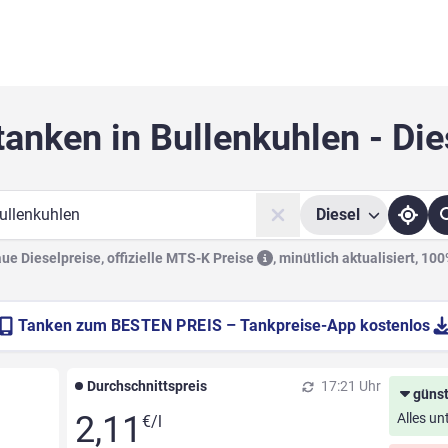
tanken in Bullenkuhlen - Die
Diesel
he
e Dieselpreise, offizielle
MTS-K Preise
,
minütlich aktualisiert, 10
Tanken zum
BESTEN PREIS
– Tankpreise-App kostenlos
Durchschnittspreis
17:21 Uhr
günst
2,11
Alles un
€/l