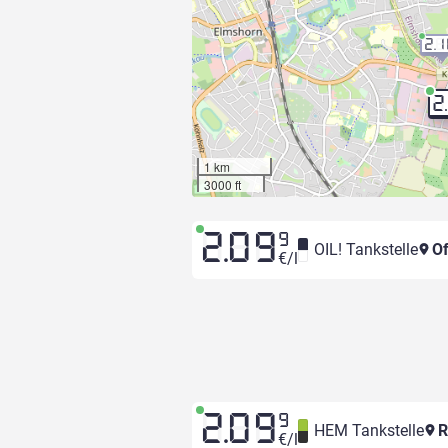
2.
2
1 km
3000 ft
2.09
9
OIL! Tankstelle
Of
€/l
2.09
9
HEM Tankstelle
R
€/l