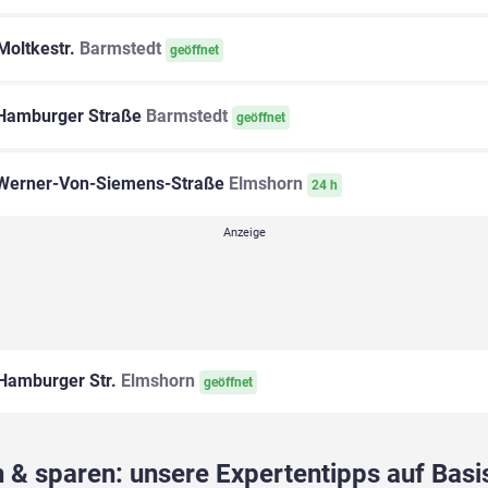
Moltkestr.
Barmstedt
geöffnet
amburger Straße
Barmstedt
geöffnet
erner-Von-Siemens-Straße
Elmshorn
24 h
Hamburger Str.
Elmshorn
geöffnet
 & sparen: unsere Expertentipps auf Basis