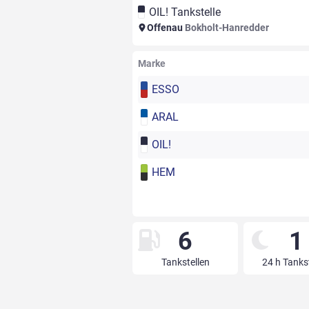
OIL! Tankstelle
Offenau
Bokholt-Hanredder
Marke
ESSO
ARAL
OIL!
HEM
6
1
Tankstellen
24 h Tanks