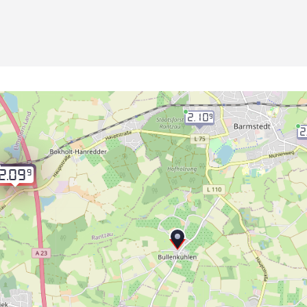
2.10
9
2
9
2.09