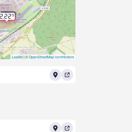
9
2.22
Leaflet
|
©
OpenStreetMap contributors