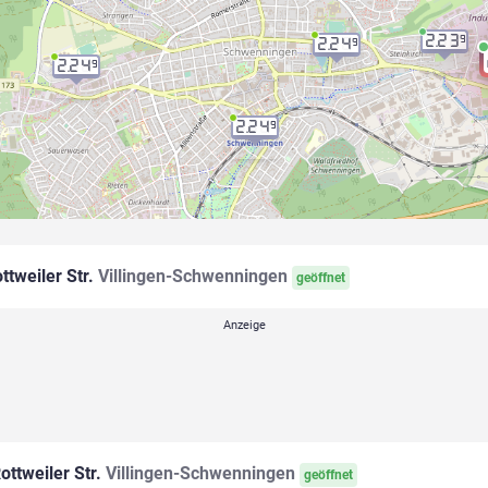
2.23
9
2.24
9
2.24
9
2.24
9
ttweiler Str.
Villingen-Schwenningen
geöffnet
ottweiler Str.
Villingen-Schwenningen
geöffnet