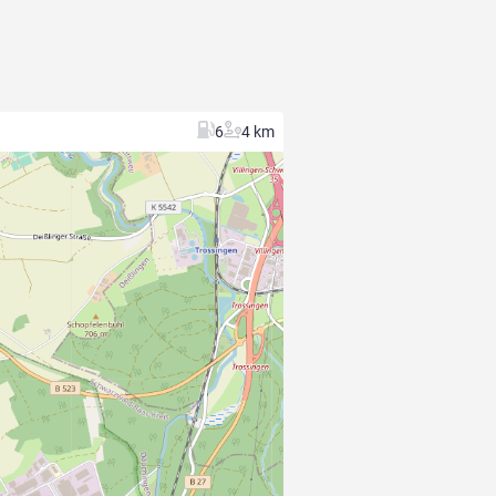
6
4 km