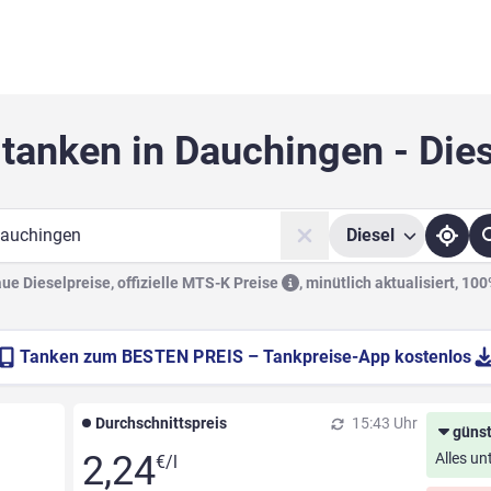
tanken in Dauchingen - Die
Diesel
he
e Dieselpreise, offizielle
MTS-K Preise
,
minütlich aktualisiert, 10
Tanken zum
BESTEN PREIS
– Tankpreise-App kostenlos
Durchschnittspreis
15:43 Uhr
günst
2,24
Alles un
€/l