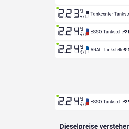
2.23
9
Tankcenter Tankste
€/l
2.24
9
ESSO Tankstelle
R
€/l
2.24
9
ARAL Tankstelle
N
€/l
2.24
9
ESSO Tankstelle
V
€/l
Dieselpreise verstehen