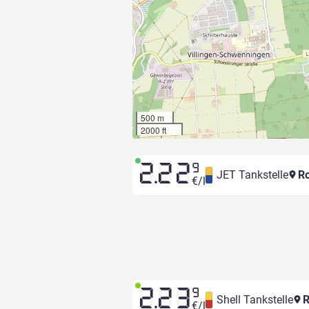
500 m
2000 ft
2.22
9
JET Tankstelle
Ro
€/l
2.23
9
Shell Tankstelle
R
€/l