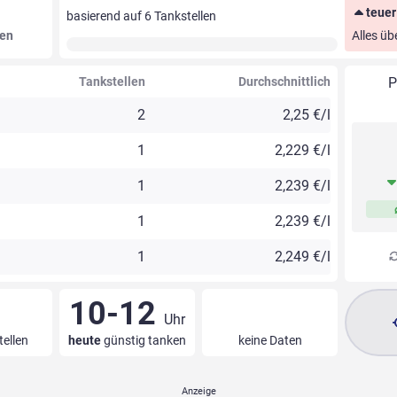
teuer
basierend auf
6
Tankstellen
gen
Alles üb
Tankstellen
Durchschnittlich
P
2
2,25 €/l
1
2,229 €/l
1
2,239 €/l
1
2,239 €/l
1
2,249 €/l
10-12
Uhr
tellen
heute
günstig tanken
keine Daten