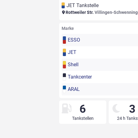
JET Tankstelle
Rottweiler Str.
Villingen-Schwennin
Marke
ESSO
JET
Shell
Tankcenter
ARAL
6
3
Tankstellen
24 h Tanks