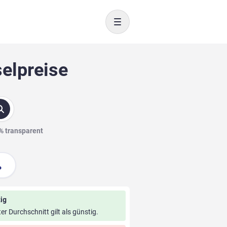
Toggle navigation
selpreise
0% transparent
ig
ter Durchschnitt gilt als günstig.