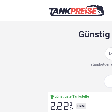
Günstig 
Suc
standortgenau
günstigste Tankstelle
9
2.22
Diesel
€/l