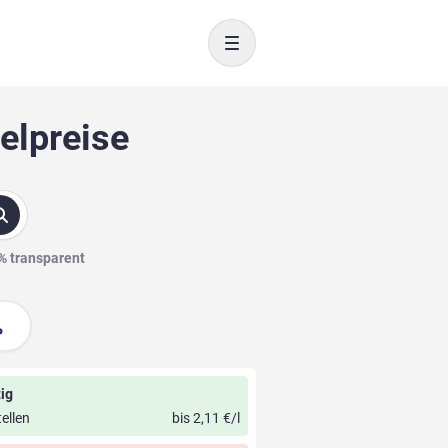
Toggle navigation
elpreise
0% transparent
ig
ellen
bis 2,11 €/l