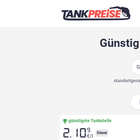
Günstig
Suc
standortgenau
günstigste Tankstelle
9
2.10
Diesel
€/l