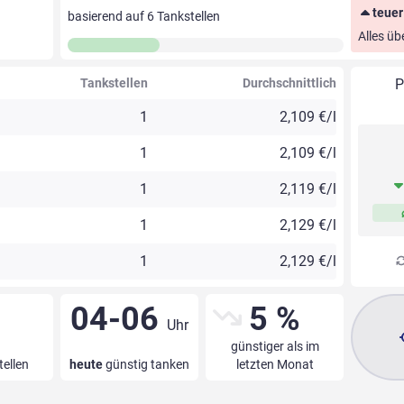
teuer
basierend auf
6
Tankstellen
Alles üb
Tankstellen
Durchschnittlich
P
1
2,109 €/l
1
2,109 €/l
1
2,119 €/l
1
2,129 €/l
1
2,129 €/l
04-06
5 %
Uhr
günstiger als im
tellen
heute
günstig tanken
letzten Monat