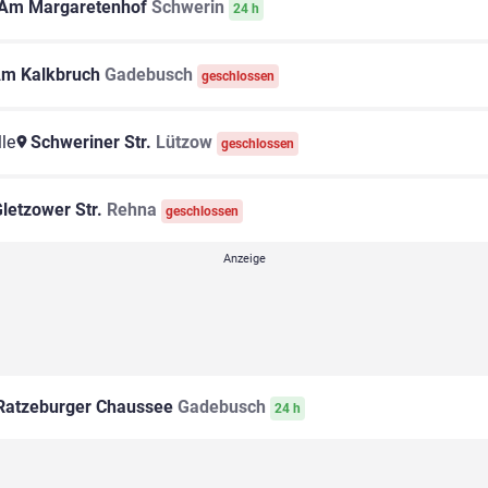
Am Margaretenhof
Schwerin
24 h
m Kalkbruch
Gadebusch
geschlossen
le
Schweriner Str.
Lützow
geschlossen
letzower Str.
Rehna
geschlossen
atzeburger Chaussee
Gadebusch
24 h