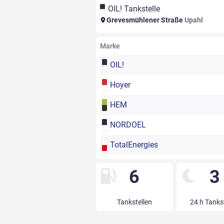
OIL! Tankstelle
Grevesmühlener Straße
Upahl
Marke
OIL!
Hoyer
HEM
NORDOEL
TotalEnergies
6
3
Tankstellen
24 h Tanks