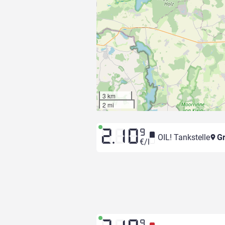
3 km
2 mi
2.10
9
OIL! Tankstelle
Gr
€/l
9