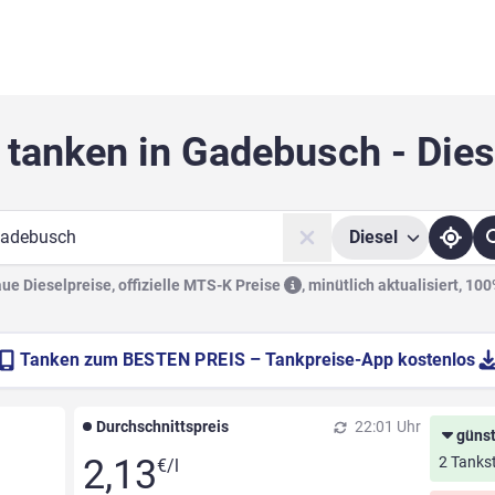
 tanken in Gadebusch - Dies
Diesel
he
e Dieselpreise, offizielle
MTS-K Preise
,
minütlich aktualisiert, 10
Tanken zum
BESTEN PREIS
– Tankpreise-App kostenlos
Durchschnittspreis
22:01 Uhr
günst
2,13
2 Tankst
€/l