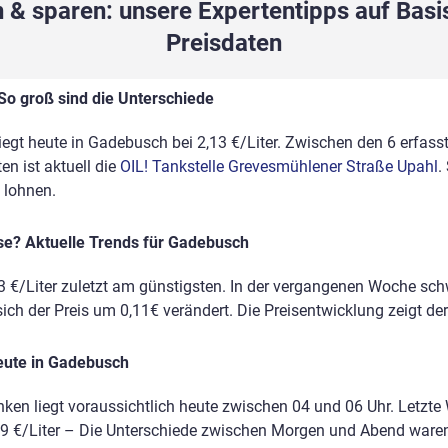
 & sparen: unsere Expertentipps auf Basis
Preisdaten
So groß sind die Unterschiede
liegt heute in Gadebusch bei 2,13 €/Liter. Zwischen den 6 erfass
n ist aktuell die
OIL! Tankstelle Grevesmühlener Straße Upahl
.
 lohnen.
ise? Aktuelle Trends für Gadebusch
3 €/Liter zuletzt am günstigsten. In der vergangenen Woche sc
sich der Preis um 0,11€ verändert. Die Preisentwicklung zeigt der
eute in Gadebusch
nken liegt voraussichtlich heute zwischen 04 und 06 Uhr. Letzte
2,19 €/Liter – Die Unterschiede zwischen Morgen und Abend ware