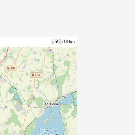
6
16 km