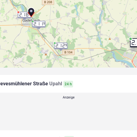
2.18
9
2.11
9
2
2.12
9
evesmühlener Straße
Upahl
24 h