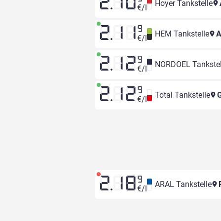
2.10
Hoyer Tankstelle
€/l
2.11
9
HEM Tankstelle
A
€/l
2.12
9
NORDOEL Tankstel
€/l
2.12
9
Total Tankstelle
G
€/l
2.18
9
ARAL Tankstelle
R
€/l