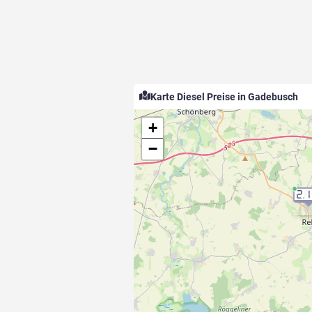
Karte Diesel Preise in Gadebusch
+
−
2.