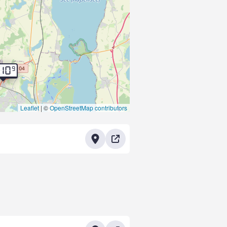
9
.10
Leaflet
|
©
OpenStreetMap contributors