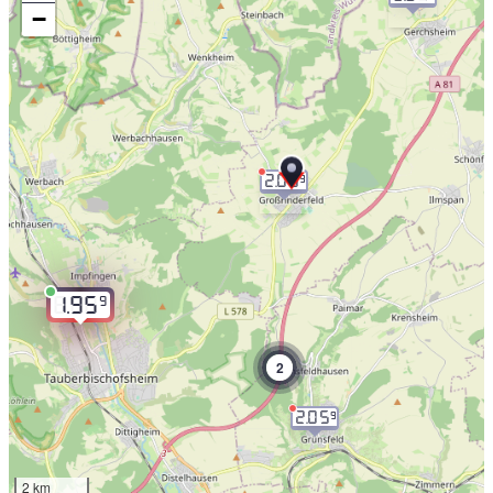
−
2.05
9
9
1.95
2
2.05
9
2 km