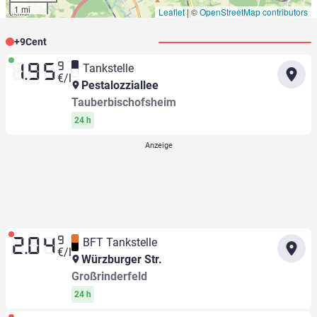
1 mi
Leaflet
|
©
OpenStreetMap contributors
+
9
Cent
9
Tankstelle
1.95
€/l
Pestalozziallee
Tauberbischofsheim
24 h
9
BFT Tankstelle
2.04
€/l
Würzburger Str.
Großrinderfeld
24 h