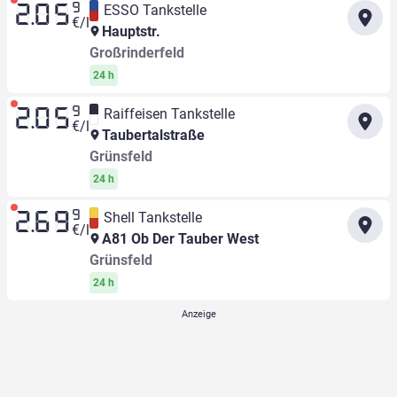
9
ESSO Tankstelle
2.05
€/l
Hauptstr.
Großrinderfeld
24 h
9
Raiffeisen Tankstelle
2.05
€/l
Taubertalstraße
Grünsfeld
24 h
9
Shell Tankstelle
2.69
€/l
A81 Ob Der Tauber West
Grünsfeld
24 h