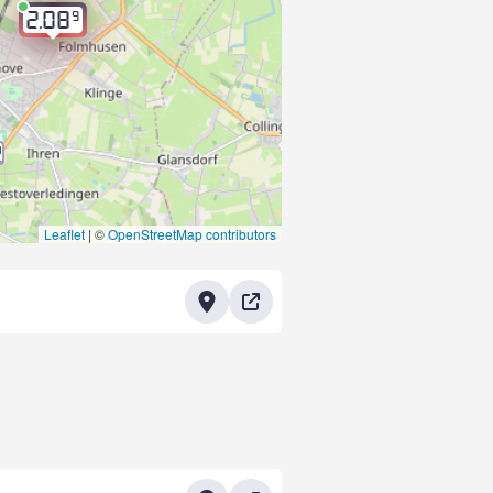
9
2.08
9
Leaflet
|
©
OpenStreetMap contributors