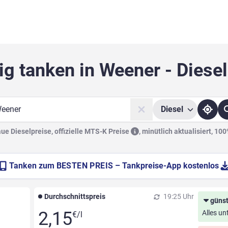
ig tanken in Weener - Diesel
Diesel
he
e Dieselpreise, offizielle
MTS-K Preise
,
minütlich aktualisiert, 10
Tanken zum
BESTEN PREIS
– Tankpreise-App kostenlos
Durchschnittspreis
19:25 Uhr
günst
2,15
Alles un
€/l