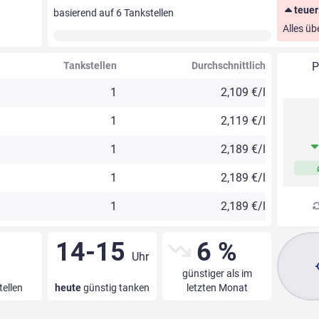
teuer
basierend auf
6
Tankstellen
Alles üb
Tankstellen
Durchschnittlich
P
1
2,109 €/l
1
2,119 €/l
1
2,189 €/l
1
2,189 €/l
1
2,189 €/l
14-15
6 %
Uhr
günstiger als im
tellen
heute
günstig tanken
letzten Monat