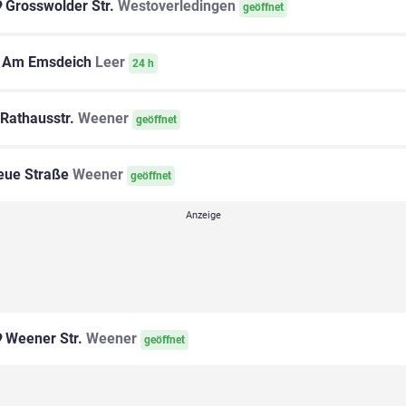
Grosswolder Str.
Westoverledingen
geöffnet
Am Emsdeich
Leer
24 h
Rathausstr.
Weener
geöffnet
ue Straße
Weener
geöffnet
Weener Str.
Weener
geöffnet