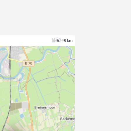
6
8 km