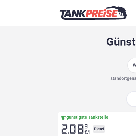
Günst
Suc
standortgenau
günstigste Tankstelle
9
2.08
Diesel
€/l