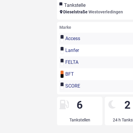
Tankstelle
Dieselstraße
Westoverledingen
Marke
Access
Lanfer
FELTA
BFT
SCORE
6
2
Tankstellen
24 h Tanks