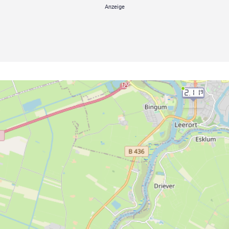
2.11
9