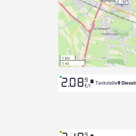
2.18
9
1 km
1 mi
2.08
9
Tankstelle
Diesel
€/l
9