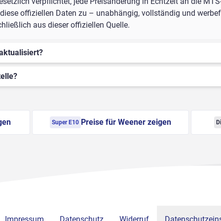
setzlich verpflichtet, jede Preisänderung in Echtzeit an die MTS
iese offiziellen Daten zu – unabhängig, vollständig und werbefr
ießlich aus dieser offiziellen Quelle.
aktualisiert?
elle?
gen
Preise für Weener zeigen
Super E10
D
Impressum
Datenschutz
Widerruf
Datenschutzeins