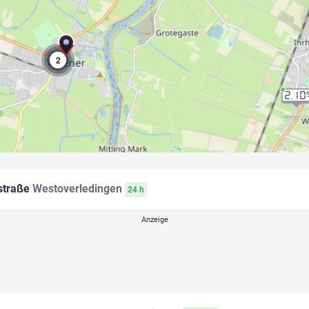
2
2.10
straße
Westoverledingen
24 h