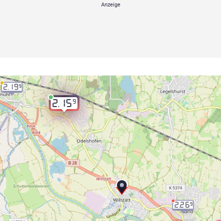
2.19
9
9
2.15
2.26
9