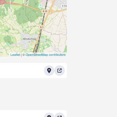
Leaflet
|
©
OpenStreetMap contributors