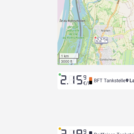
2.27
9
1 km
3000 ft
2.15
9
BFT Tankstelle
La
€/l
9