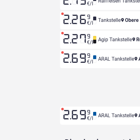
2.19
Raiffeisen Tankstel
€/l
2.26
9
Tankstelle
Obere
€/l
2.27
9
Agip Tankstelle
R
€/l
2.69
9
ARAL Tankstelle
€/l
2.69
9
ARAL Tankstelle
€/l