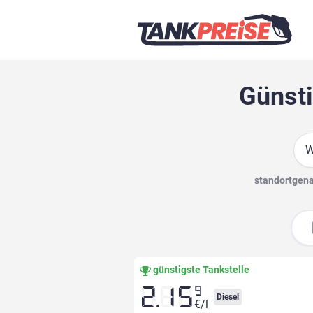
Günsti
Suc
standortgenau
günstigste Tankstelle
9
2.15
Diesel
€/l