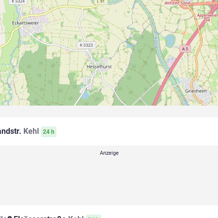
ndstr.
Kehl
24 h