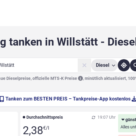
g tanken in Willstätt - Diese
Diesel
he
e Dieselpreise, offizielle
MTS-K Preise
,
minütlich aktualisiert, 10
Tanken zum
BESTEN PREIS
– Tankpreise-App kostenlos
Durchschnittspreis
19:07 Uhr
günst
2,38
Alles un
€/l