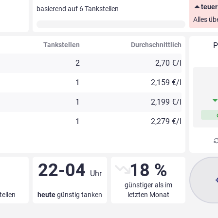
teuer
basierend auf
6
Tankstellen
Alles üb
Tankstellen
Durchschnittlich
P
2
2,70 €/l
1
2,159 €/l
1
2,199 €/l
1
2,279 €/l
22-04
18 %
Uhr
günstiger als im
tellen
heute
günstig tanken
letzten Monat