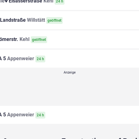
le
Elsässerstraße
Kehl
24 h
 Landstraße
Willstätt
geöffnet
ömerstr.
Kehl
geöffnet
A 5
Appenweier
24 h
A 5
Appenweier
24 h