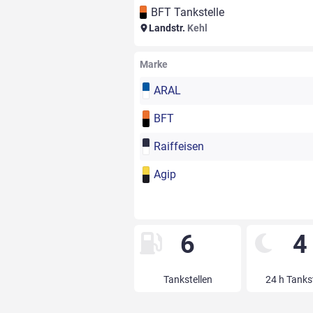
BFT Tankstelle
Landstr.
Kehl
Marke
ARAL
BFT
Raiffeisen
Agip
6
4
Tankstellen
24 h Tanks