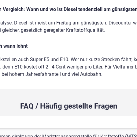
Vergleich: Wann und wo ist Diesel tendenziell am günstigste
analyse: Diesel ist meist am Freitag am günstigsten. Discounter 
gleicher, gesetzlich geregelter Kraftstoffqualität.
ch wann lohnt
nkstellen auch Super E5 und E10. Wer nur kurze Strecken fährt, 
 denn E10 kostet oft 2–4 Cent weniger pro Liter. Für Vielfahrer b
m bei hohem Jahresfahranteil und viel Autobahn.
FAQ / Häufig gestellte Fragen
mmen direkt von der Markttransparenzstelle für Kraftstoffe (MTS