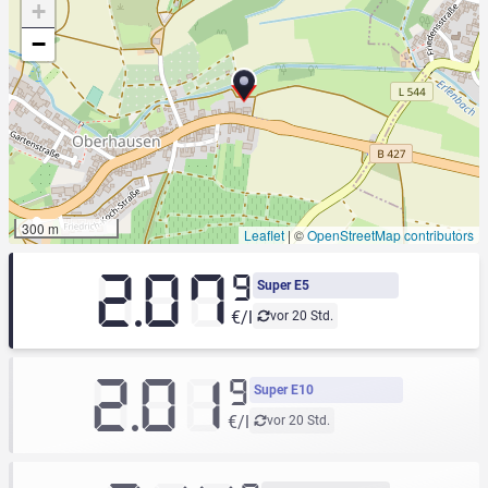
+
−
300 m
Leaflet
|
©
OpenStreetMap contributors
2.07
9
Super E5
€/l
vor 20 Std.
2.01
9
Super E10
€/l
vor 20 Std.