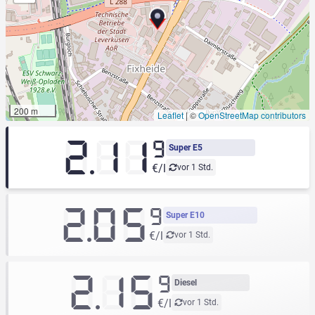
200 m
Leaflet
|
©
OpenStreetMap contributors
2.11
9
Super E5
€/l
vor 1 Std.
2.05
9
Super E10
€/l
vor 1 Std.
2.15
9
Diesel
€/l
vor 1 Std.