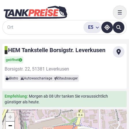
Togg
E5
Suche
HEM Tankstelle Borsigstr. Leverkusen
geöffnet
Borsigstr. 22, 51381 Leverkusen
Bistro
Autowaschanlage
Staubsauger
Empfehlung:
Morgen ab 08 Uhr tanken Sie voraussichtlich
günstiger als heute.
+
−