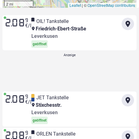
2 mi
Leaflet
|
©
OpenStreetMap contributors
9
OIL! Tankstelle
2.08
€/l
Friedrich-Ebert-Straße
Leverkusen
geöffnet
9
JET Tankstelle
2.08
€/l
Stixchesstr.
Leverkusen
geöffnet
9
ORLEN Tankstelle
2.08
€/l