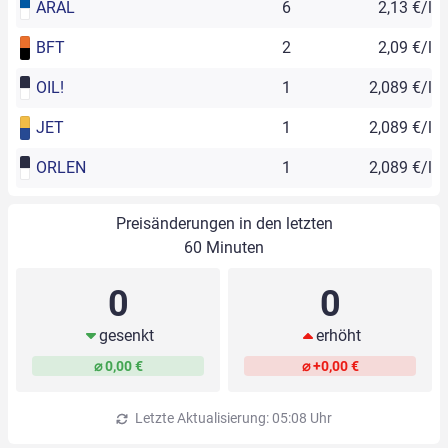
ARAL
6
2,13 €/l
BFT
2
2,09 €/l
OIL!
1
2,089 €/l
JET
1
2,089 €/l
ORLEN
1
2,089 €/l
Preisänderungen in den letzten
60 Minuten
0
0
gesenkt
erhöht
⌀ 0,00 €
⌀ +0,00 €
Letzte Aktualisierung: 05:08 Uhr