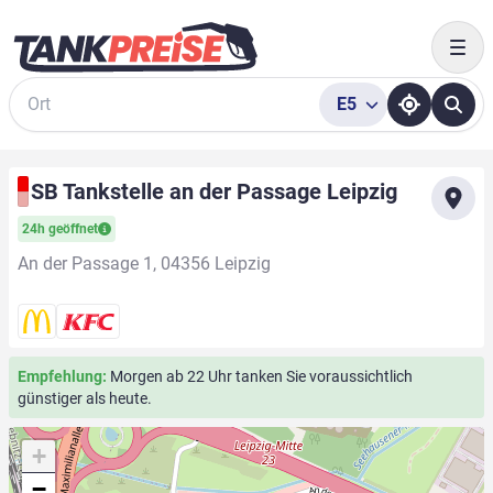
Togg
E5
Suche
SB Tankstelle an der Passage Leipzig
24h geöffnet
An der Passage 1, 04356 Leipzig
Empfehlung:
Morgen ab 22 Uhr tanken Sie voraussichtlich
günstiger als heute.
+
−