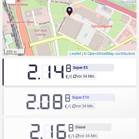
200 m
Leaflet
|
©
OpenStreetMap contributors
2.14
8
Super E5
€/l
vor 34 Min.
2.08
8
Super E10
€/l
vor 34 Min.
2.16
8
Diesel
€/l
vor 34 Min.