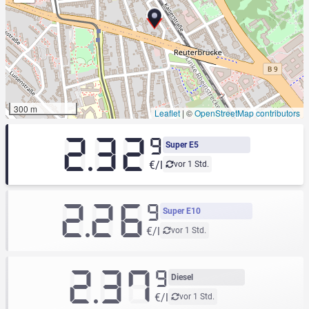
300 m
Leaflet
|
©
OpenStreetMap contributors
2.32
9
Super E5
€/l
vor 1 Std.
2.26
9
Super E10
€/l
vor 1 Std.
2.37
9
Diesel
€/l
vor 1 Std.