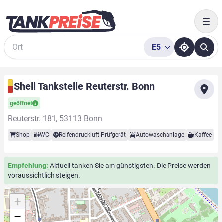
Togg
E5
Suche
Shell Tankstelle Reuterstr. Bonn
geöffnet
Reuterstr. 181, 53113 Bonn
Shop
WC
Reifendruckluft-Prüfgerät
Autowaschanlage
Kaffee
Empfehlung:
Aktuell tanken Sie am günstigsten. Die Preise werden
voraussichtlich steigen.
+
−