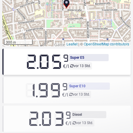
300 m
Leaflet
|
©
OpenStreetMap contributors
2.05
9
Super E5
€/l
vor 13 Std.
1.99
9
Super E10
€/l
vor 13 Std.
2.03
9
Diesel
€/l
vor 13 Std.