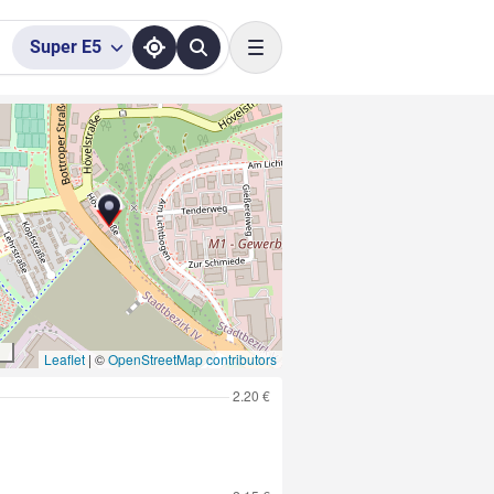
Super
E5
Toggle navigation
Leaflet
|
©
OpenStreetMap contributors