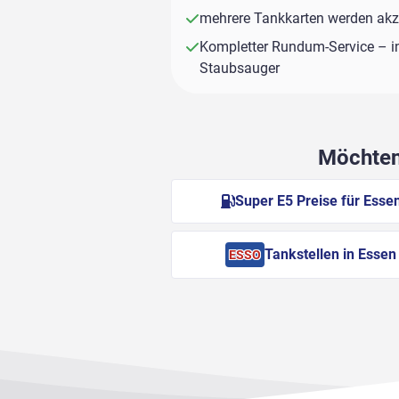
mehrere Tankkarten werden akze
Kompletter Rundum-Service – i
Staubsauger
Möchten 
Super E5 Preise für Esse
Tankstellen in Essen
ESSO