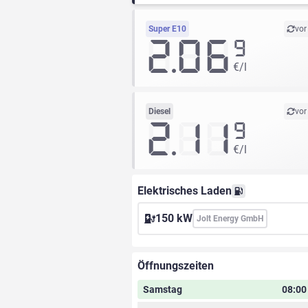
Super E10
vor
2.06
9
€/l
Diesel
vor
2.11
9
€/l
Elektrisches Laden
150 kW
Jolt Energy GmbH
Öffnungszeiten
Samstag
08:00