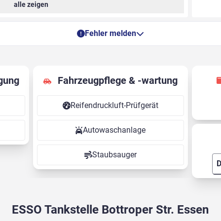
alle zeigen
Fehler melden
gung
Fahrzeugpflege & -wartung
Reifendruckluft-Prüfgerät
Autowaschanlage
Staubsauger
D
ESSO Tankstelle Bottroper Str. Essen