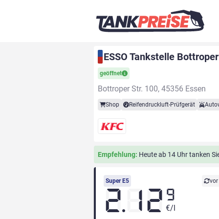
ESSO Tankstelle Bottroper
geöffnet
Bottroper Str. 100, 45356 Essen
Shop
Reifendruckluft-Prüfgerät
Auto
Empfehlung:
Heute ab 14 Uhr tanken Sie 
Super E5
vor
2.12
9
€/l