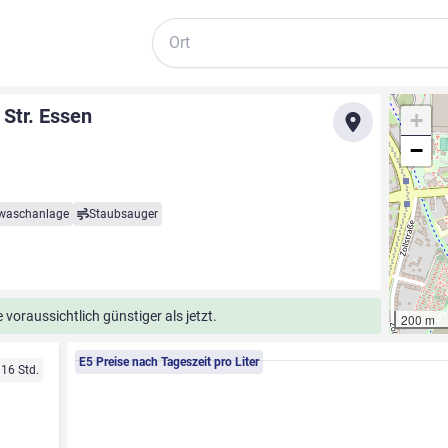
Suche
 Str. Essen
+
−
waschanlage
Staubsauger
voraussichtlich günstiger als jetzt.
200 m
E5 Preise nach Tageszeit pro Liter
 16 Std.