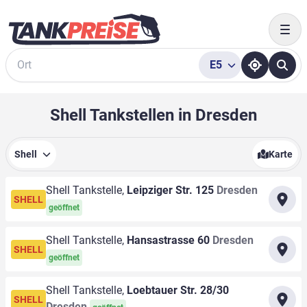
Togg
E5
Suche
Shell Tankstellen in Dresden
Shell
Karte
Shell Tankstelle,
Leipziger Str. 125
Dresden
SHELL
geöffnet
Shell Tankstelle,
Hansastrasse 60
Dresden
SHELL
geöffnet
Shell Tankstelle,
Loebtauer Str. 28/30
SHELL
Dresden