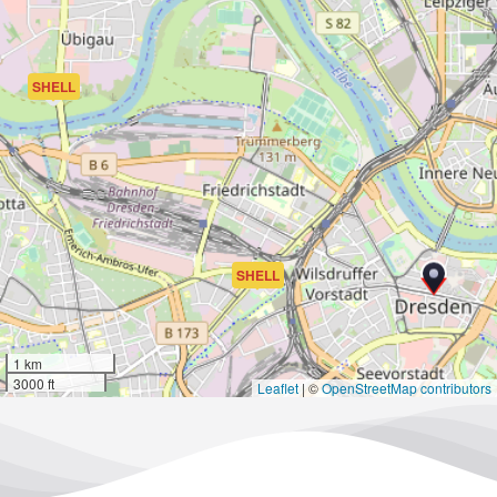
SHELL
SHELL
1 km
3000 ft
Leaflet
|
©
OpenStreetMap contributors