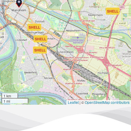
SHELL
SHELL
SHELL
SHELL
1 km
1 mi
Leaflet
|
©
OpenStreetMap contributors