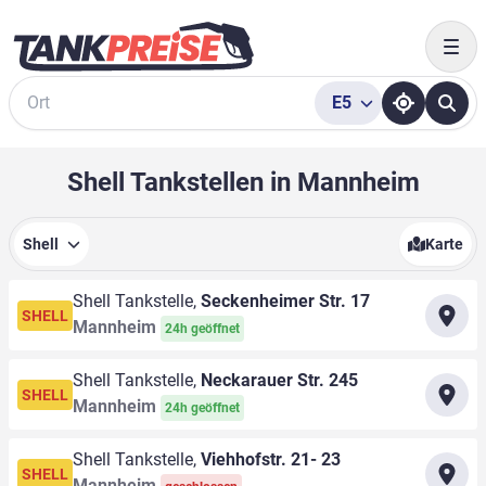
Togg
E5
Suche
Shell Tankstellen in Mannheim
Shell
Karte
Shell Tankstelle,
Seckenheimer Str. 17
SHELL
Mannheim
24h geöffnet
Shell Tankstelle,
Neckarauer Str. 245
SHELL
Mannheim
24h geöffnet
Shell Tankstelle,
Viehhofstr. 21- 23
SHELL
Mannheim