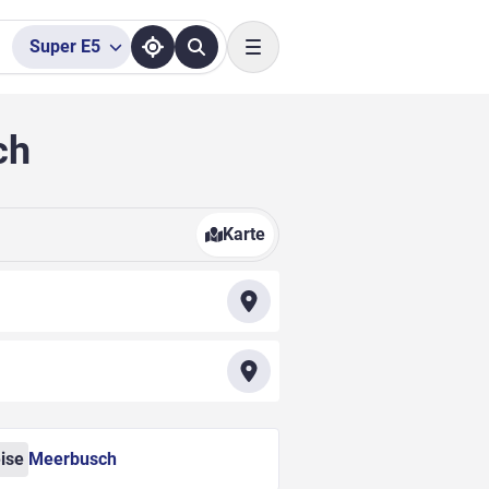
Super
E5
Toggle navigation
ch
Karte
ise
Meerbusch