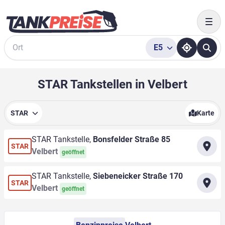
Togg
E5
Suche
STAR Tankstellen in Velbert
STAR
Karte
STAR Tankstelle,
Bonsfelder Straße 85
STAR
Velbert
geöffnet
STAR Tankstelle,
Siebeneicker Straße 170
STAR
Velbert
geöffnet