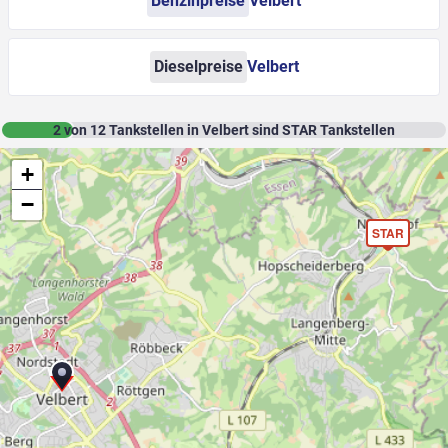
Benzinpreise
Velbert
Dieselpreise
Velbert
2
von
12
Tankstellen in Velbert sind STAR Tankstellen
+
−
STAR