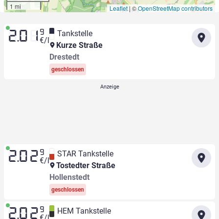
1 mi
Leaflet
|
©
OpenStreetMap contributors
9
Tankstelle
2.01
€/l
Kurze Straße
Drestedt
geschlossen
9
STAR Tankstelle
2.02
€/l
Tostedter Straße
Hollenstedt
geschlossen
9
HEM Tankstelle
2.02
€/l