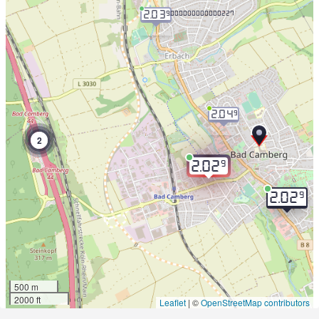
2.03
9.000000000000227
2.04
9
2
9
2.02
9
2.02
500 m
2000 ft
Leaflet
|
©
OpenStreetMap contributors