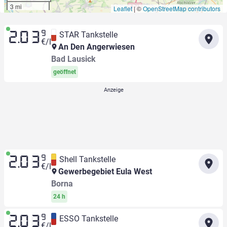
3 mi
Leaflet
|
©
OpenStreetMap contributors
9
STAR Tankstelle
2.03
€/l
An Den Angerwiesen
Bad Lausick
geöffnet
9
Shell Tankstelle
2.03
€/l
Gewerbegebiet Eula West
Borna
24 h
9
ESSO Tankstelle
2.03
€/l