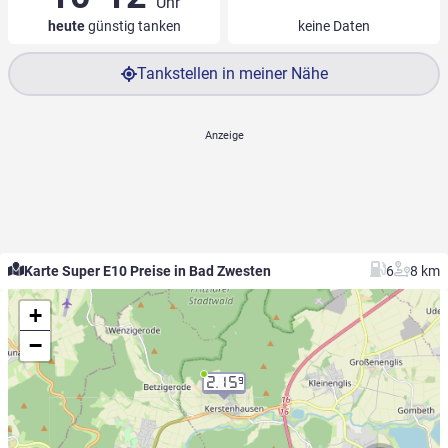
Uhr
heute
günstig tanken
keine Daten
Tankstellen in meiner Nähe
Karte Super E10 Preise in Bad Zwesten
6
8 km
+
−
2.15
9