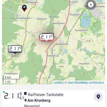
3
9
2.11
9
2.11
2 km
1 mi
Leaflet
|
©
OpenStreetMap contributors
9
Raiffeisen Tankstelle
2.11
€/l
Am Kronberg
Neuental