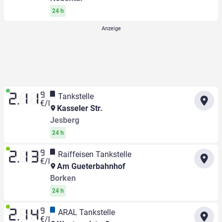
24 h
9
Tankstelle
2.11
€/l
Kasseler Str.
Jesberg
24 h
9
Raiffeisen Tankstelle
2.13
€/l
Am Gueterbahnhof
Borken
24 h
9
ARAL Tankstelle
2.14
€/l